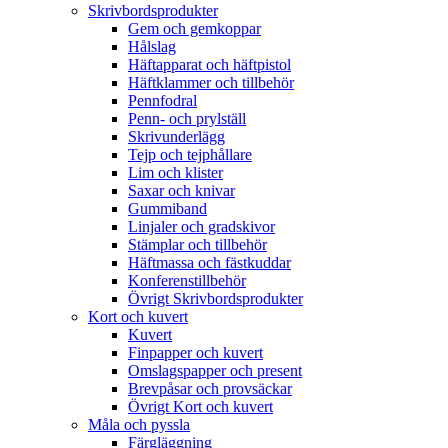
Skrivbordsprodukter
Gem och gemkoppar
Hålslag
Häftapparat och häftpistol
Häftklammer och tillbehör
Pennfodral
Penn- och prylställ
Skrivunderlägg
Tejp och tejphållare
Lim och klister
Saxar och knivar
Gummiband
Linjaler och gradskivor
Stämplar och tillbehör
Häftmassa och fästkuddar
Konferenstillbehör
Övrigt Skrivbordsprodukter
Kort och kuvert
Kuvert
Finpapper och kuvert
Omslagspapper och present
Brevpåsar och provsäckar
Övrigt Kort och kuvert
Måla och pyssla
Färgläggning