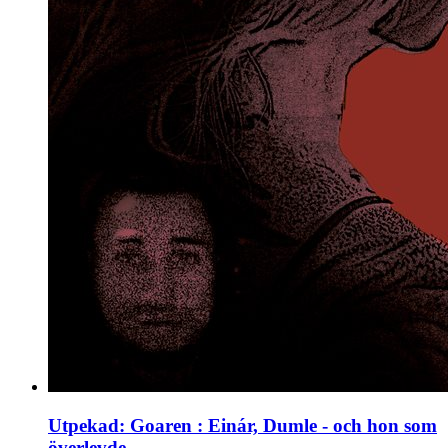
Utpekad: Goaren : Einár, Dumle - och hon som
överlevde