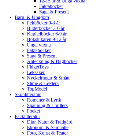
12-15 år & Unga vuxna
Faktaböcker
Saga & Present
Barn- & Ungdom
Pekböcker 0-3 år
Bilderböcker 3-6 år
Kapitelböcker 6-9 år
Bokslukaren 9-12 år
Unga vuxna
Faktaböcker
Saga & Present
Anteckning & Dagböcker
FidgetToys
Leksaker
Nyckelringar & Smått
Slime & Leklera
TopModel
Skönlitteratur
Romaner & Lyrik
Spänning & Thrillers
Pocket
Facklitteratur
Djur, Natur & Trädgård
Ekonomi & Samhälle
Foto, Konst & Teater