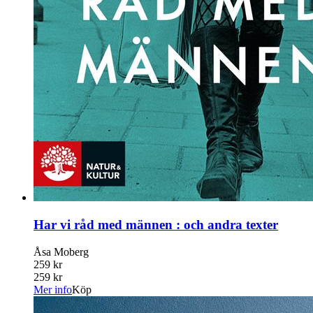
Har vi råd med männen : och andra texter
Åsa Moberg
259 kr
259 kr
Mer info
Köp