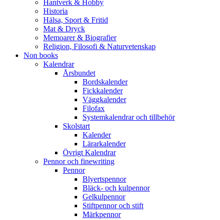
Hantverk & Hobby
Historia
Hälsa, Sport & Fritid
Mat & Dryck
Memoarer & Biografier
Religion, Filosofi & Naturvetenskap
Non books
Kalendrar
Årsbundet
Bordskalender
Fickkalender
Väggkalender
Filofax
Systemkalendrar och tillbehör
Skolstart
Kalender
Lärarkalender
Övrigt Kalendrar
Pennor och finewriting
Pennor
Blyertspennor
Bläck- och kulpennor
Gelkulpennor
Stiftpennor och stift
Märkpennor