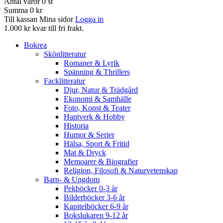
Antal varor
0
st
Summa
0 kr
Till kassan
Mina sidor
Logga in
1.000 kr kvar till fri frakt.
Bokrea
Skönlitteratur
Romaner & Lyrik
Spänning & Thrillers
Facklitteratur
Djur, Natur & Trädgård
Ekonomi & Samhälle
Foto, Konst & Teater
Hantverk & Hobby
Historia
Humor & Serier
Hälsa, Sport & Fritid
Mat & Dryck
Memoarer & Biografier
Religion, Filosofi & Naturvetenskap
Barn- & Ungdom
Pekböcker 0-3 år
Bilderböcker 3-6 år
Kapitelböcker 6-9 år
Bokslukaren 9-12 år