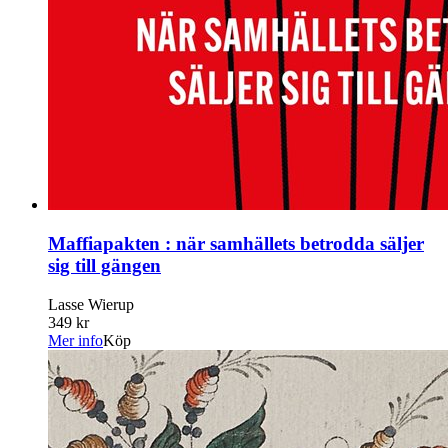
Maffiapakten : när samhällets betrodda säljer
sig till gängen
Lasse Wierup
349 kr
Mer info
Köp