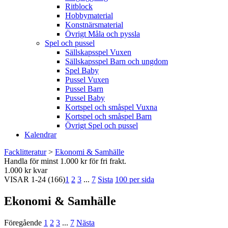
Ritblock
Hobbymaterial
Konstnärsmaterial
Övrigt Måla och pyssla
Spel och pussel
Sällskapsspel Vuxen
Sällskapsspel Barn och ungdom
Spel Baby
Pussel Vuxen
Pussel Barn
Pussel Baby
Kortspel och småspel Vuxna
Kortspel och småspel Barn
Övrigt Spel och pussel
Kalendrar
Facklitteratur
>
Ekonomi & Samhälle
Handla för minst 1.000 kr för fri frakt.
1.000 kr kvar
VISAR
1-24
(166)
1
2
3
...
7
Sista
100 per sida
Ekonomi & Samhälle
Föregående
1
2
3
...
7
Nästa