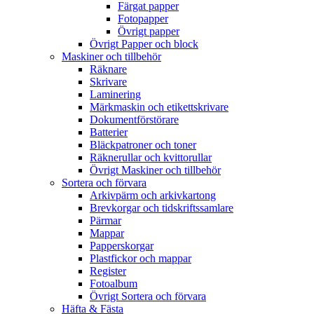
Färgat papper
Fotopapper
Övrigt papper
Övrigt Papper och block
Maskiner och tillbehör
Räknare
Skrivare
Laminering
Märkmaskin och etikettskrivare
Dokumentförstörare
Batterier
Bläckpatroner och toner
Räknerullar och kvittorullar
Övrigt Maskiner och tillbehör
Sortera och förvara
Arkivpärm och arkivkartong
Brevkorgar och tidskriftssamlare
Pärmar
Mappar
Papperskorgar
Plastfickor och mappar
Register
Fotoalbum
Övrigt Sortera och förvara
Häfta & Fästa