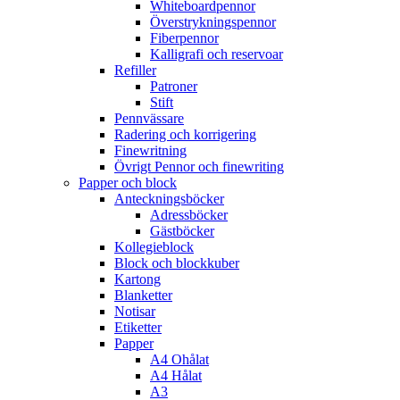
Whiteboardpennor
Överstrykningspennor
Fiberpennor
Kalligrafi och reservoar
Refiller
Patroner
Stift
Pennvässare
Radering och korrigering
Finewritning
Övrigt Pennor och finewriting
Papper och block
Anteckningsböcker
Adressböcker
Gästböcker
Kollegieblock
Block och blockkuber
Kartong
Blanketter
Notisar
Etiketter
Papper
A4 Ohålat
A4 Hålat
A3