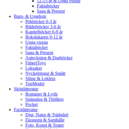
12-15 år & Unga vuxna
Faktaböcker
Saga & Present
Barn- & Ungdom
Pekböcker 0-3 år
Bilderböcker 3-6 år
Kapitelböcker 6-9 år
Bokslukaren 9-12 år
Unga vuxna
Faktaböcker
Saga & Present
Anteckning & Dagböcker
FidgetToys
Leksaker
Nyckelringar & Smått
Slime & Leklera
TopModel
Skönlitteratur
Romaner & Lyrik
Spänning & Thrillers
Pocket
Facklitteratur
Djur, Natur & Trädgård
Ekonomi & Samhälle
Foto, Konst & Teater