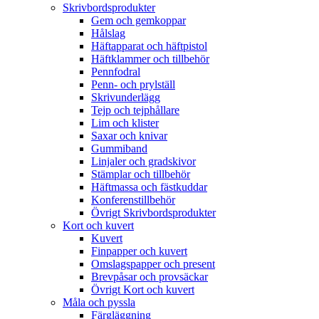
Skrivbordsprodukter
Gem och gemkoppar
Hålslag
Häftapparat och häftpistol
Häftklammer och tillbehör
Pennfodral
Penn- och prylställ
Skrivunderlägg
Tejp och tejphållare
Lim och klister
Saxar och knivar
Gummiband
Linjaler och gradskivor
Stämplar och tillbehör
Häftmassa och fästkuddar
Konferenstillbehör
Övrigt Skrivbordsprodukter
Kort och kuvert
Kuvert
Finpapper och kuvert
Omslagspapper och present
Brevpåsar och provsäckar
Övrigt Kort och kuvert
Måla och pyssla
Färgläggning