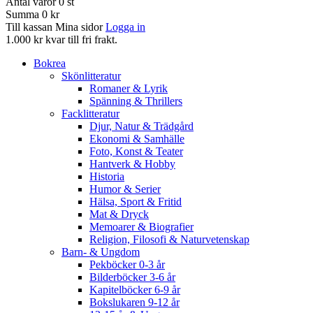
Antal varor
0
st
Summa
0 kr
Till kassan
Mina sidor
Logga in
1.000 kr kvar till fri frakt.
Bokrea
Skönlitteratur
Romaner & Lyrik
Spänning & Thrillers
Facklitteratur
Djur, Natur & Trädgård
Ekonomi & Samhälle
Foto, Konst & Teater
Hantverk & Hobby
Historia
Humor & Serier
Hälsa, Sport & Fritid
Mat & Dryck
Memoarer & Biografier
Religion, Filosofi & Naturvetenskap
Barn- & Ungdom
Pekböcker 0-3 år
Bilderböcker 3-6 år
Kapitelböcker 6-9 år
Bokslukaren 9-12 år