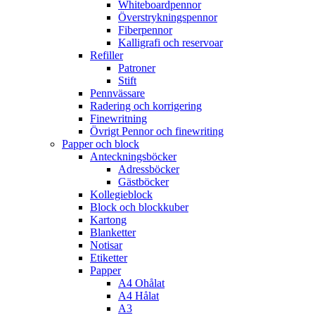
Whiteboardpennor
Överstrykningspennor
Fiberpennor
Kalligrafi och reservoar
Refiller
Patroner
Stift
Pennvässare
Radering och korrigering
Finewritning
Övrigt Pennor och finewriting
Papper och block
Anteckningsböcker
Adressböcker
Gästböcker
Kollegieblock
Block och blockkuber
Kartong
Blanketter
Notisar
Etiketter
Papper
A4 Ohålat
A4 Hålat
A3