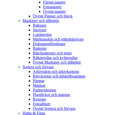
Färgat papper
Fotopapper
Övrigt papper
Övrigt Papper och block
Maskiner och tillbehör
Räknare
Skrivare
Laminering
Märkmaskin och etikettskrivare
Dokumentförstörare
Batterier
Bläckpatroner och toner
Räknerullar och kvittorullar
Övrigt Maskiner och tillbehör
Sortera och förvara
Arkivpärm och arkivkartong
Brevkorgar och tidskriftssamlare
Pärmar
Mappar
Papperskorgar
Plastfickor och mappar
Register
Fotoalbum
Övrigt Sortera och förvara
Häfta & Fästa