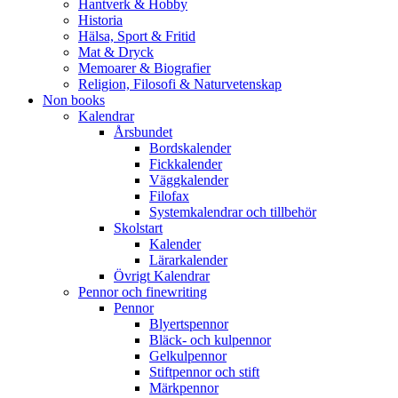
Hantverk & Hobby
Historia
Hälsa, Sport & Fritid
Mat & Dryck
Memoarer & Biografier
Religion, Filosofi & Naturvetenskap
Non books
Kalendrar
Årsbundet
Bordskalender
Fickkalender
Väggkalender
Filofax
Systemkalendrar och tillbehör
Skolstart
Kalender
Lärarkalender
Övrigt Kalendrar
Pennor och finewriting
Pennor
Blyertspennor
Bläck- och kulpennor
Gelkulpennor
Stiftpennor och stift
Märkpennor