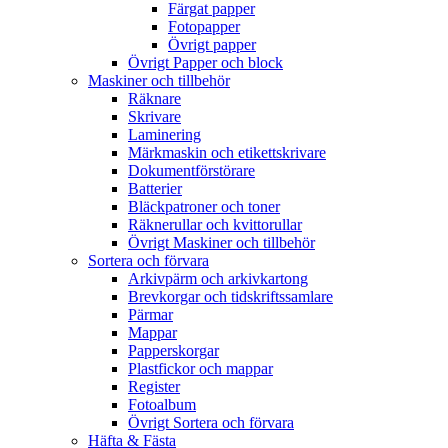
Färgat papper
Fotopapper
Övrigt papper
Övrigt Papper och block
Maskiner och tillbehör
Räknare
Skrivare
Laminering
Märkmaskin och etikettskrivare
Dokumentförstörare
Batterier
Bläckpatroner och toner
Räknerullar och kvittorullar
Övrigt Maskiner och tillbehör
Sortera och förvara
Arkivpärm och arkivkartong
Brevkorgar och tidskriftssamlare
Pärmar
Mappar
Papperskorgar
Plastfickor och mappar
Register
Fotoalbum
Övrigt Sortera och förvara
Häfta & Fästa