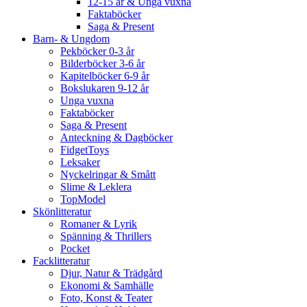
12-15 år & Unga vuxna
Faktaböcker
Saga & Present
Barn- & Ungdom
Pekböcker 0-3 år
Bilderböcker 3-6 år
Kapitelböcker 6-9 år
Bokslukaren 9-12 år
Unga vuxna
Faktaböcker
Saga & Present
Anteckning & Dagböcker
FidgetToys
Leksaker
Nyckelringar & Smått
Slime & Leklera
TopModel
Skönlitteratur
Romaner & Lyrik
Spänning & Thrillers
Pocket
Facklitteratur
Djur, Natur & Trädgård
Ekonomi & Samhälle
Foto, Konst & Teater