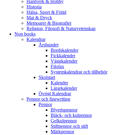
Hantverk & Hobby
Historia
Hälsa, Sport & Fritid
Mat & Dryck
Memoarer & Biografier
Religion, Filosofi & Naturvetenskap
Non books
Kalendrar
Årsbundet
Bordskalender
Fickkalender
Väggkalender
Filofax
Systemkalendrar och tillbehör
Skolstart
Kalender
Lärarkalender
Övrigt Kalendrar
Pennor och finewriting
Pennor
Blyertspennor
Bläck- och kulpennor
Gelkulpennor
Stiftpennor och stift
Märkpennor