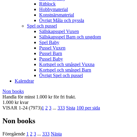
Ritblock
Hobbymaterial
Konstnärsmaterial
Övrigt Måla och pyssla
Spel och pussel
Sällskapsspel Vuxen
Sällskapsspel Barn och ungdom
Spel Baby
Pussel Vuxen
Pussel Barn
Pussel Baby
Kortspel och småspel Vuxna
Kortspel och småspel Barn
Övrigt Spel och pussel
Kalendrar
Non books
Handla för minst 1.000 kr för fri frakt.
1.000 kr kvar
VISAR
1-24
(7973)
1
2
3
...
333
Sista
100 per sida
Non books
Föregående
1
2
3
...
333
Nästa