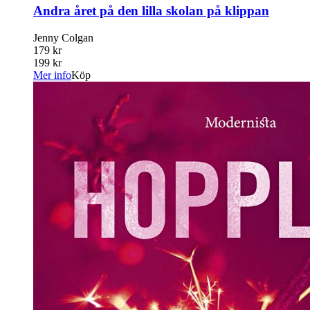
Andra året på den lilla skolan på klippan
Jenny Colgan
179 kr
199 kr
Mer info
Köp