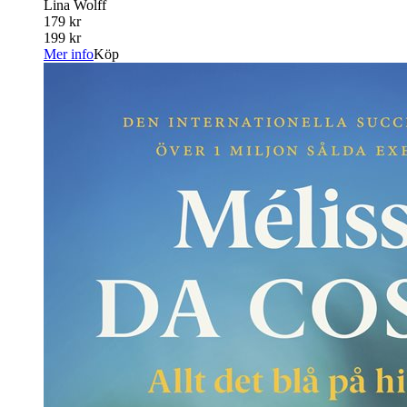
Lina Wolff
179 kr
199 kr
Mer info
Köp