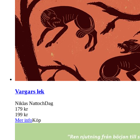
Vargars lek
Niklas NattochDag
179 kr
199 kr
Mer info
Köp