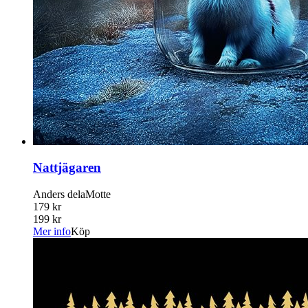
Nattjägaren
Anders delaMotte
179 kr
199 kr
Mer info
Köp