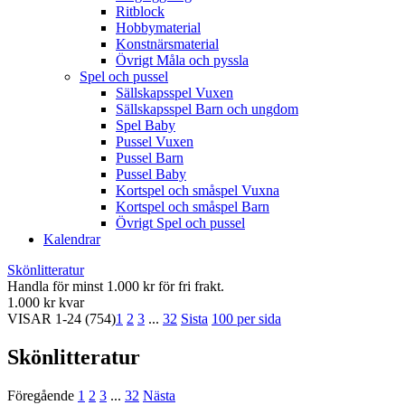
Ritblock
Hobbymaterial
Konstnärsmaterial
Övrigt Måla och pyssla
Spel och pussel
Sällskapsspel Vuxen
Sällskapsspel Barn och ungdom
Spel Baby
Pussel Vuxen
Pussel Barn
Pussel Baby
Kortspel och småspel Vuxna
Kortspel och småspel Barn
Övrigt Spel och pussel
Kalendrar
Skönlitteratur
Handla för minst 1.000 kr för fri frakt.
1.000 kr kvar
VISAR
1-24
(754)
1
2
3
...
32
Sista
100 per sida
Skönlitteratur
Föregående
1
2
3
...
32
Nästa