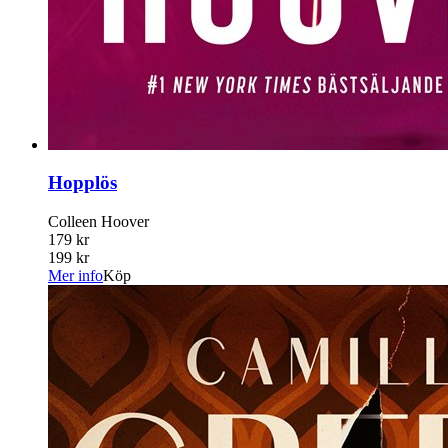
Hopplös
Colleen Hoover
179 kr
199 kr
Mer info
Köp