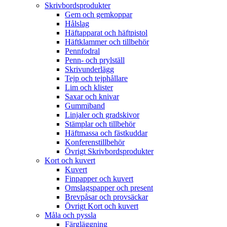
Skrivbordsprodukter
Gem och gemkoppar
Hålslag
Häftapparat och häftpistol
Häftklammer och tillbehör
Pennfodral
Penn- och prylställ
Skrivunderlägg
Tejp och tejphållare
Lim och klister
Saxar och knivar
Gummiband
Linjaler och gradskivor
Stämplar och tillbehör
Häftmassa och fästkuddar
Konferenstillbehör
Övrigt Skrivbordsprodukter
Kort och kuvert
Kuvert
Finpapper och kuvert
Omslagspapper och present
Brevpåsar och provsäckar
Övrigt Kort och kuvert
Måla och pyssla
Färgläggning