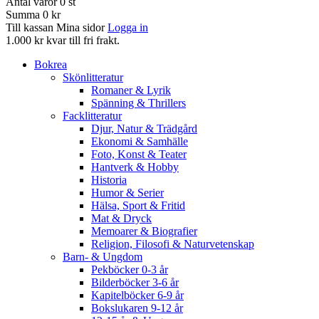
Antal varor
0
st
Summa
0 kr
Till kassan
Mina sidor
Logga in
1.000 kr kvar till fri frakt.
Bokrea
Skönlitteratur
Romaner & Lyrik
Spänning & Thrillers
Facklitteratur
Djur, Natur & Trädgård
Ekonomi & Samhälle
Foto, Konst & Teater
Hantverk & Hobby
Historia
Humor & Serier
Hälsa, Sport & Fritid
Mat & Dryck
Memoarer & Biografier
Religion, Filosofi & Naturvetenskap
Barn- & Ungdom
Pekböcker 0-3 år
Bilderböcker 3-6 år
Kapitelböcker 6-9 år
Bokslukaren 9-12 år