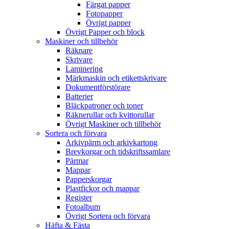
Färgat papper
Fotopapper
Övrigt papper
Övrigt Papper och block
Maskiner och tillbehör
Räknare
Skrivare
Laminering
Märkmaskin och etikettskrivare
Dokumentförstörare
Batterier
Bläckpatroner och toner
Räknerullar och kvittorullar
Övrigt Maskiner och tillbehör
Sortera och förvara
Arkivpärm och arkivkartong
Brevkorgar och tidskriftssamlare
Pärmar
Mappar
Papperskorgar
Plastfickor och mappar
Register
Fotoalbum
Övrigt Sortera och förvara
Häfta & Fästa