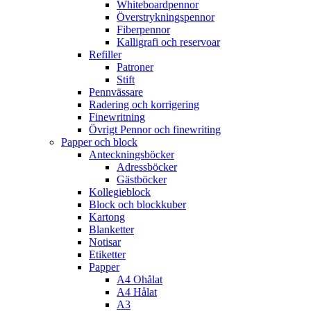
Whiteboardpennor
Överstrykningspennor
Fiberpennor
Kalligrafi och reservoar
Refiller
Patroner
Stift
Pennvässare
Radering och korrigering
Finewritning
Övrigt Pennor och finewriting
Papper och block
Anteckningsböcker
Adressböcker
Gästböcker
Kollegieblock
Block och blockkuber
Kartong
Blanketter
Notisar
Etiketter
Papper
A4 Ohålat
A4 Hålat
A3