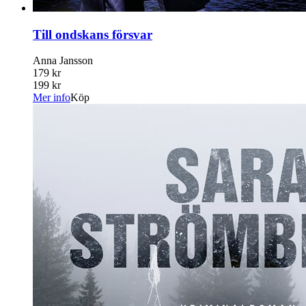
Till ondskans försvar
Anna Jansson
179 kr
199 kr
Mer info
Köp