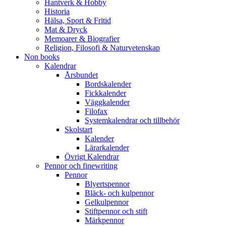
Hantverk & Hobby
Historia
Hälsa, Sport & Fritid
Mat & Dryck
Memoarer & Biografier
Religion, Filosofi & Naturvetenskap
Non books
Kalendrar
Årsbundet
Bordskalender
Fickkalender
Väggkalender
Filofax
Systemkalendrar och tillbehör
Skolstart
Kalender
Lärarkalender
Övrigt Kalendrar
Pennor och finewriting
Pennor
Blyertspennor
Bläck- och kulpennor
Gelkulpennor
Stiftpennor och stift
Märkpennor