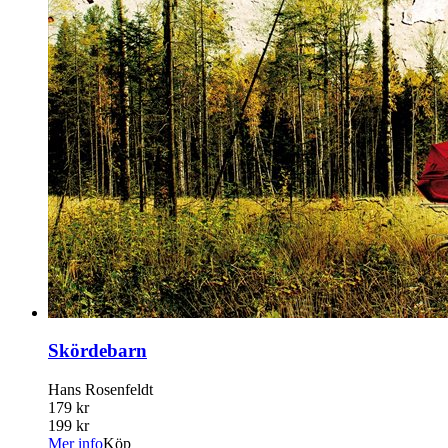
Skördebarn
Hans Rosenfeldt
179 kr
199 kr
Mer info
Köp