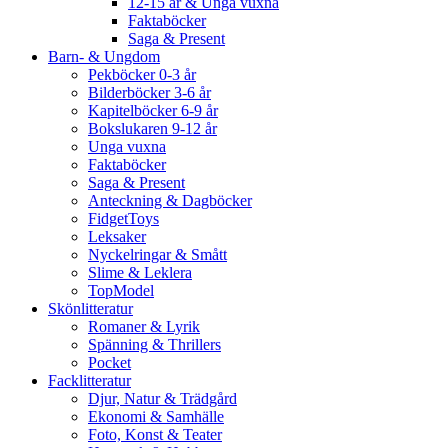
12-15 år & Unga vuxna
Faktaböcker
Saga & Present
Barn- & Ungdom
Pekböcker 0-3 år
Bilderböcker 3-6 år
Kapitelböcker 6-9 år
Bokslukaren 9-12 år
Unga vuxna
Faktaböcker
Saga & Present
Anteckning & Dagböcker
FidgetToys
Leksaker
Nyckelringar & Smått
Slime & Leklera
TopModel
Skönlitteratur
Romaner & Lyrik
Spänning & Thrillers
Pocket
Facklitteratur
Djur, Natur & Trädgård
Ekonomi & Samhälle
Foto, Konst & Teater