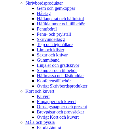
Skrivbordsprodukter
Gem och gemkoppar
Hålslag
Häftapparat och häftpistol
Häftklammer och tillbehör
Pennfodral
Penn- och prylställ
Skrivunderlägg
Tejp och tejphållare
Lim och klister
Saxar och knivar
Gummiband
Linjaler och gradskivor
Stämplar och tillbehör
Häftmassa och fästkuddar
Konferenstillbehör
Övrigt Skrivbordsprodukter
Kort och kuvert
Kuvert
Finpapper och kuvert
Omslagspapper och present
Brevpåsar och provsäckar
Övrigt Kort och kuvert
Måla och pyssla
Färgläggning