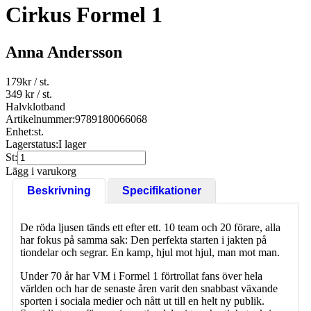
Cirkus Formel 1
Anna Andersson
179
kr
/ st.
349 kr
/ st.
Halvklotband
Artikelnummer:
9789180066068
Enhet:
st.
Lagerstatus:
I lager
St:
Lägg i varukorg
Beskrivning
Specifikationer
De röda ljusen tänds ett efter ett. 10 team och 20 förare, alla
har fokus på samma sak: Den perfekta starten i jakten på
tiondelar och segrar. En kamp, hjul mot hjul, man mot man.
Under 70 år har VM i Formel 1 förtrollat fans över hela
världen och har de senaste åren varit den snabbast växande
sporten i sociala medier och nått ut till en helt ny publik.