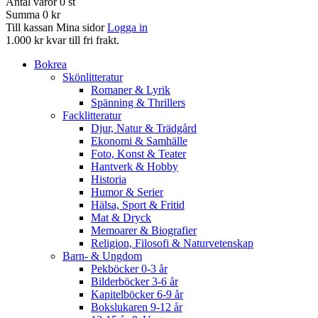
Antal varor
0
st
Summa
0 kr
Till kassan
Mina sidor
Logga in
1.000 kr kvar till fri frakt.
Bokrea
Skönlitteratur
Romaner & Lyrik
Spänning & Thrillers
Facklitteratur
Djur, Natur & Trädgård
Ekonomi & Samhälle
Foto, Konst & Teater
Hantverk & Hobby
Historia
Humor & Serier
Hälsa, Sport & Fritid
Mat & Dryck
Memoarer & Biografier
Religion, Filosofi & Naturvetenskap
Barn- & Ungdom
Pekböcker 0-3 år
Bilderböcker 3-6 år
Kapitelböcker 6-9 år
Bokslukaren 9-12 år