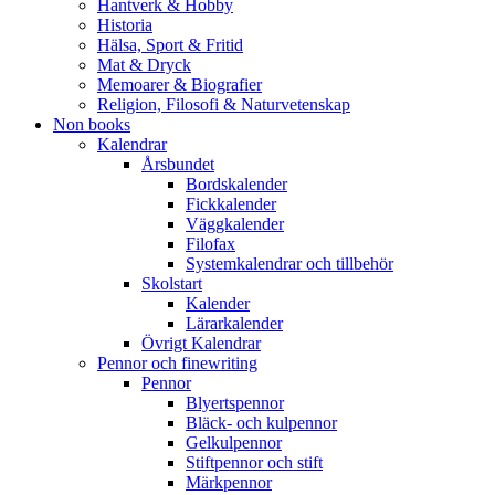
Hantverk & Hobby
Historia
Hälsa, Sport & Fritid
Mat & Dryck
Memoarer & Biografier
Religion, Filosofi & Naturvetenskap
Non books
Kalendrar
Årsbundet
Bordskalender
Fickkalender
Väggkalender
Filofax
Systemkalendrar och tillbehör
Skolstart
Kalender
Lärarkalender
Övrigt Kalendrar
Pennor och finewriting
Pennor
Blyertspennor
Bläck- och kulpennor
Gelkulpennor
Stiftpennor och stift
Märkpennor