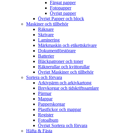
Färgat papper
Fotopapper
Övrigt papper
Övrigt Papper och block
Maskiner och tillbehör
Räknare
Skrivare
Laminering
Märkmaskin och etikettskrivare
Dokumentförstörare
Batterier
Bläckpatroner och toner
Räknerullar och kvittorullar
Övrigt Maskiner och tillbehör
Sortera och förvara
Arkivpärm och arkivkartong
Brevkorgar och tidskriftssamlare
Pärmar
Mappar
Papperskorgar
Plastfickor och mappar
Register
Fotoalbum
Övrigt Sortera och förvara
Häfta & Fästa