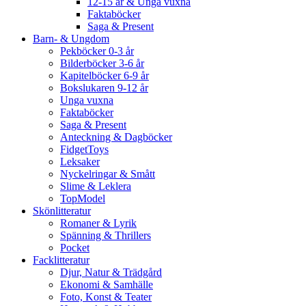
12-15 år & Unga vuxna
Faktaböcker
Saga & Present
Barn- & Ungdom
Pekböcker 0-3 år
Bilderböcker 3-6 år
Kapitelböcker 6-9 år
Bokslukaren 9-12 år
Unga vuxna
Faktaböcker
Saga & Present
Anteckning & Dagböcker
FidgetToys
Leksaker
Nyckelringar & Smått
Slime & Leklera
TopModel
Skönlitteratur
Romaner & Lyrik
Spänning & Thrillers
Pocket
Facklitteratur
Djur, Natur & Trädgård
Ekonomi & Samhälle
Foto, Konst & Teater