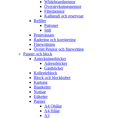
Whiteboardpennor
Överstrykningspennor
Fiberpennor
Kalligrafi och reservoar
Refiller
Patroner
Stift
Pennvässare
Radering och korrigering
Finewritning
Övrigt Pennor och finewriting
Papper och block
Anteckningsböcker
Adressböcker
Gästböcker
Kollegieblock
Block och blockkuber
Kartong
Blanketter
Notisar
Etiketter
Papper
A4 Ohålat
A4 Hålat
A3