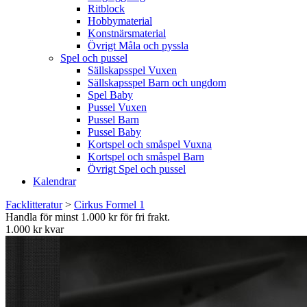
Ritblock
Hobbymaterial
Konstnärsmaterial
Övrigt Måla och pyssla
Spel och pussel
Sällskapsspel Vuxen
Sällskapsspel Barn och ungdom
Spel Baby
Pussel Vuxen
Pussel Barn
Pussel Baby
Kortspel och småspel Vuxna
Kortspel och småspel Barn
Övrigt Spel och pussel
Kalendrar
Facklitteratur
>
Cirkus Formel 1
Handla för minst 1.000 kr för fri frakt.
1.000 kr kvar