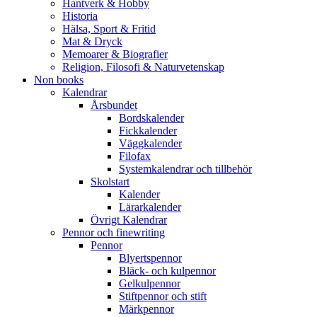
Hantverk & Hobby
Historia
Hälsa, Sport & Fritid
Mat & Dryck
Memoarer & Biografier
Religion, Filosofi & Naturvetenskap
Non books
Kalendrar
Årsbundet
Bordskalender
Fickkalender
Väggkalender
Filofax
Systemkalendrar och tillbehör
Skolstart
Kalender
Lärarkalender
Övrigt Kalendrar
Pennor och finewriting
Pennor
Blyertspennor
Bläck- och kulpennor
Gelkulpennor
Stiftpennor och stift
Märkpennor