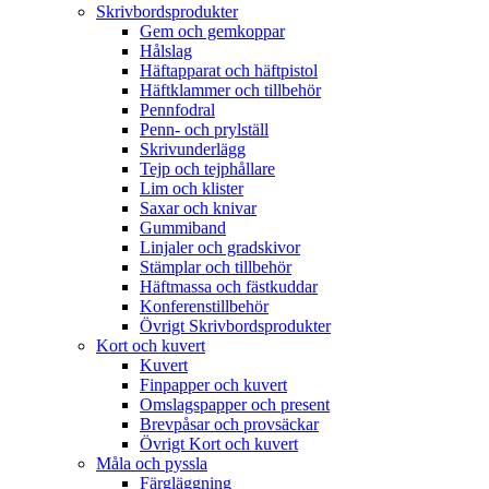
Skrivbordsprodukter
Gem och gemkoppar
Hålslag
Häftapparat och häftpistol
Häftklammer och tillbehör
Pennfodral
Penn- och prylställ
Skrivunderlägg
Tejp och tejphållare
Lim och klister
Saxar och knivar
Gummiband
Linjaler och gradskivor
Stämplar och tillbehör
Häftmassa och fästkuddar
Konferenstillbehör
Övrigt Skrivbordsprodukter
Kort och kuvert
Kuvert
Finpapper och kuvert
Omslagspapper och present
Brevpåsar och provsäckar
Övrigt Kort och kuvert
Måla och pyssla
Färgläggning