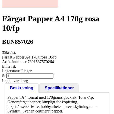
Färgat Papper A4 170g rosa
10/fp
BUN857026
35
kr
/ st.
Färgat Papper A4 170g rosa 10/fp
Artikelnummer:
7391587570264
Enhet:
st.
Lagerstatus:
I lager
St:
Lägg i varukorg
Beskrivning
Specifikationer
Papper i A4 format med 170grams tjocklek. 10 ark/fp.
Genomfärgat papper, lämpligt för kopiering,
inkjet-/laserskrivare, hobbyarbeten, brev, skyltning mm.
Syrafritt. Svanen certifierat papper.