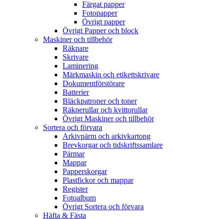
Färgat papper
Fotopapper
Övrigt papper
Övrigt Papper och block
Maskiner och tillbehör
Räknare
Skrivare
Laminering
Märkmaskin och etikettskrivare
Dokumentförstörare
Batterier
Bläckpatroner och toner
Räknerullar och kvittorullar
Övrigt Maskiner och tillbehör
Sortera och förvara
Arkivpärm och arkivkartong
Brevkorgar och tidskriftssamlare
Pärmar
Mappar
Papperskorgar
Plastfickor och mappar
Register
Fotoalbum
Övrigt Sortera och förvara
Häfta & Fästa