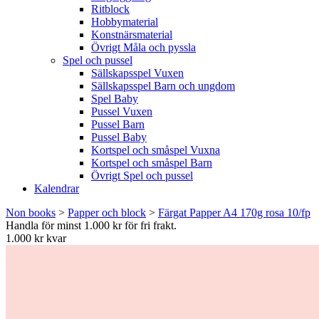
Ritblock
Hobbymaterial
Konstnärsmaterial
Övrigt Måla och pyssla
Spel och pussel
Sällskapsspel Vuxen
Sällskapsspel Barn och ungdom
Spel Baby
Pussel Vuxen
Pussel Barn
Pussel Baby
Kortspel och småspel Vuxna
Kortspel och småspel Barn
Övrigt Spel och pussel
Kalendrar
Non books
>
Papper och block
>
Färgat Papper A4 170g rosa 10/fp
Handla för minst 1.000 kr för fri frakt.
1.000 kr kvar