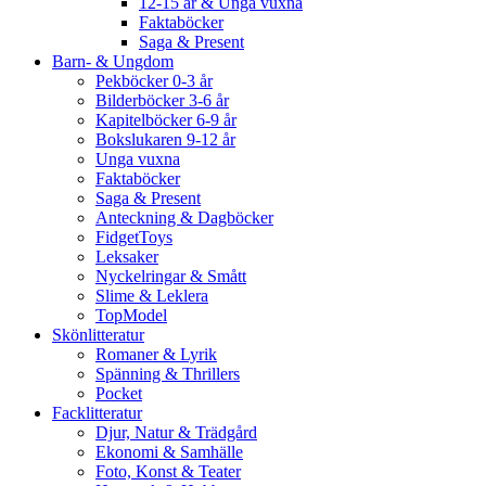
12-15 år & Unga vuxna
Faktaböcker
Saga & Present
Barn- & Ungdom
Pekböcker 0-3 år
Bilderböcker 3-6 år
Kapitelböcker 6-9 år
Bokslukaren 9-12 år
Unga vuxna
Faktaböcker
Saga & Present
Anteckning & Dagböcker
FidgetToys
Leksaker
Nyckelringar & Smått
Slime & Leklera
TopModel
Skönlitteratur
Romaner & Lyrik
Spänning & Thrillers
Pocket
Facklitteratur
Djur, Natur & Trädgård
Ekonomi & Samhälle
Foto, Konst & Teater