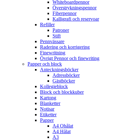
Whiteboardpennor
Överstrykningspennor
Fiberpennor
Kalligrafi och reservoar
Refiller
Patroner
Stift
Pennvässare
Radering och korrigering
Finewritning
Övrigt Pennor och finewriting
Papper och block
Anteckningsböcker
Adressböcker
Gästböcker
Kollegieblock
Block och blockkuber
Kartong
Blanketter
Notisar
Etiketter
Papper
A4 Ohålat
A4 Hålat
A3