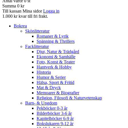
Antal varor
0
st
Summa
0 kr
Till kassan
Mina sidor
Logga in
1.000 kr kvar till fri frakt.
Bokrea
Skönlitteratur
Romaner & Lyrik
Spänning & Thrillers
Facklitteratur
Djur, Natur & Trädgård
Ekonomi & Samhälle
Foto, Konst & Teater
Hantverk & Hobby
Historia
Humor & Serier
Hälsa, Sport & Fritid
Mat & Dryck
Memoarer & Biografier
Religion, Filosofi & Naturvetenskap
Barn- & Ungdom
Pekböcker 0-3 år
Bilderböcker 3-6 år
Kapitelböcker 6-9 år
Bokslukaren 9-12 år