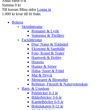
Antal varor
0
st
Summa
0 kr
Till kassan
Mina sidor
Logga in
1.000 kr kvar till fri frakt.
Bokrea
Skönlitteratur
Romaner & Lyrik
Spänning & Thrillers
Facklitteratur
Djur, Natur & Trädgård
Ekonomi & Samhälle
Foto, Konst & Teater
Hantverk & Hobby
Historia
Humor & Serier
Hälsa, Sport & Fritid
Mat & Dryck
Memoarer & Biografier
Religion, Filosofi & Naturvetenskap
Barn- & Ungdom
Pekböcker 0-3 år
Bilderböcker 3-6 år
Kapitelböcker 6-9 år
Bokslukaren 9-12 år