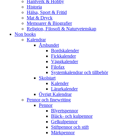
Hantverk & Hobby
Historia
Hälsa, Sport & Fritid
Mat & Dryck
Memoarer & Biografier
Religion, Filosofi & Naturvetenskap
Non books
Kalendrar
Årsbundet
Bordskalender
Fickkalender
Väggkalender
Filofax
Systemkalendrar och tillbehör
Skolstart
Kalender
Lärarkalender
Övrigt Kalendrar
Pennor och finewriting
Pennor
Blyertspennor
Bläck- och kulpennor
Gelkulpennor
Stiftpennor och stift
Märkpennor