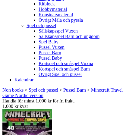
Ritblock
Hobbymaterial
Konstnärsmaterial
Övrigt Måla och pyssla
Spel och pussel
Sällskapsspel Vuxen
Sällskapsspel Barn och ungdom
Spel Baby
Pussel Vuxen
Pussel Barn
Pussel Baby
Kortspel och småspel Vuxna
Kortspel och småspel Barn
Övrigt Spel och pussel
Kalendrar
Non books
>
Spel och pussel
>
Pussel Barn
>
Minecraft Travel
Game Nordic version
Handla för minst 1.000 kr för fri frakt.
1.000 kr kvar