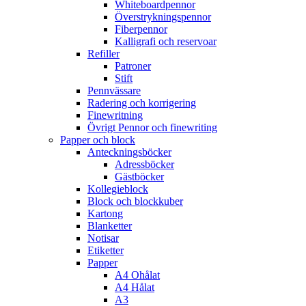
Whiteboardpennor
Överstrykningspennor
Fiberpennor
Kalligrafi och reservoar
Refiller
Patroner
Stift
Pennvässare
Radering och korrigering
Finewritning
Övrigt Pennor och finewriting
Papper och block
Anteckningsböcker
Adressböcker
Gästböcker
Kollegieblock
Block och blockkuber
Kartong
Blanketter
Notisar
Etiketter
Papper
A4 Ohålat
A4 Hålat
A3