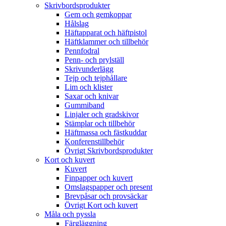
Skrivbordsprodukter
Gem och gemkoppar
Hålslag
Häftapparat och häftpistol
Häftklammer och tillbehör
Pennfodral
Penn- och prylställ
Skrivunderlägg
Tejp och tejphållare
Lim och klister
Saxar och knivar
Gummiband
Linjaler och gradskivor
Stämplar och tillbehör
Häftmassa och fästkuddar
Konferenstillbehör
Övrigt Skrivbordsprodukter
Kort och kuvert
Kuvert
Finpapper och kuvert
Omslagspapper och present
Brevpåsar och provsäckar
Övrigt Kort och kuvert
Måla och pyssla
Färgläggning