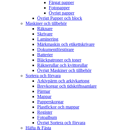
Färgat papper
Fotopapper
Övrigt papper
Övrigt Papper och block
Maskiner och tillbehör
Räknare
Skrivare
Laminering
Märkmaskin och etikettskrivare
Dokumentförstörare
Batterier
Bläckpatroner och toner
Räknerullar och kvittorullar
Övrigt Maskiner och tillbehör
Sortera och förvara
Arkivpärm och arkivkartong
Brevkorgar och tidskriftssamlare
Pärmar
Mappar
Papperskorgar
Plastfickor och mappar
Register
Fotoalbum
Övrigt Sortera och förvara
Häfta & Fästa