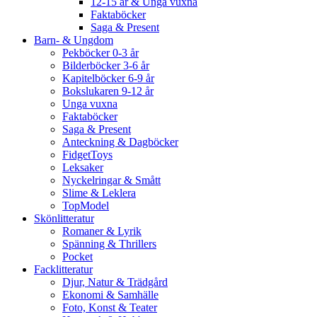
12-15 år & Unga vuxna
Faktaböcker
Saga & Present
Barn- & Ungdom
Pekböcker 0-3 år
Bilderböcker 3-6 år
Kapitelböcker 6-9 år
Bokslukaren 9-12 år
Unga vuxna
Faktaböcker
Saga & Present
Anteckning & Dagböcker
FidgetToys
Leksaker
Nyckelringar & Smått
Slime & Leklera
TopModel
Skönlitteratur
Romaner & Lyrik
Spänning & Thrillers
Pocket
Facklitteratur
Djur, Natur & Trädgård
Ekonomi & Samhälle
Foto, Konst & Teater