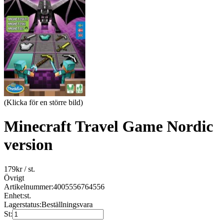
(Klicka för en större bild)
Minecraft Travel Game Nordic
version
179
kr
/ st.
Övrigt
Artikelnummer:
4005556764556
Enhet:
st.
Lagerstatus:
Beställningsvara
St: